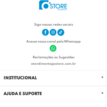
Siga nossas redes sociais
Acesse nosso canal pelo Whatsapp
Reclamações ou Sugestões
atendimento@ostore.com.br
INSTITUCIONAL
QUEM SOMOS
AJUDA E SUPORTE
NOSSAS LOJAS
FALE CONOSCO
POLITICA DE PRIVACIDADE