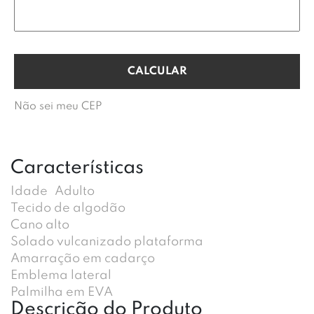
Não sei meu CEP
Características
Idade
Adulto
Tecido de algodão
Cano alto
Solado vulcanizado plataforma
Amarração em cadarço
Emblema lateral
Palmilha em EVA
Descrição do Produto