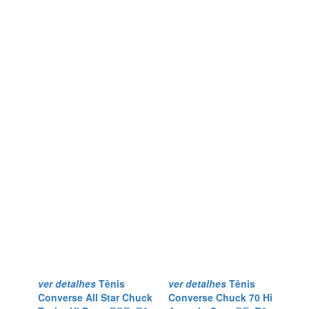
is
ver detalhes
Tênis
ver detalhes
Tênis
ar Chuck
Converse Chuck 70 Hi
Converse Chuck 70 Hi