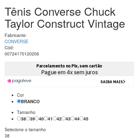
Tênis Converse Chuck
Taylor Construct Vintage
Fabricante:
CONVERSE
Cód:
00724170120206
Cor
BRANCO
Tamanho
38
39
40
41
42
43
44
45
Selecione o tamanho
38