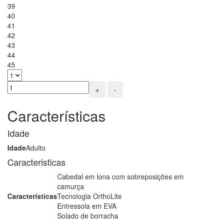
39
40
41
42
43
44
45
+
-
Características
Idade
Idade
Adulto
Caracteristicas
Cabedal em lona com sobreposições em
camurça
Características
Tecnologia OrthoLite
Entressola em EVA
Solado de borracha