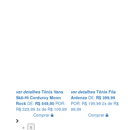
lhes
Tênis Vans
ver detalhes
Tênis Fila
ver detalhes
Tênis
Corduroy Moon
Ardenza
DE:
R$ 399,99
Converse Run Sta
E:
R$ 549,90
POR:
POR: R$ 199,99
2x de R$
DE:
R$ 749,90
POR
99
3x de R$ 109,99
99,99
499,99
5x de R$ 99
Comprar
Comprar
Comprar
1