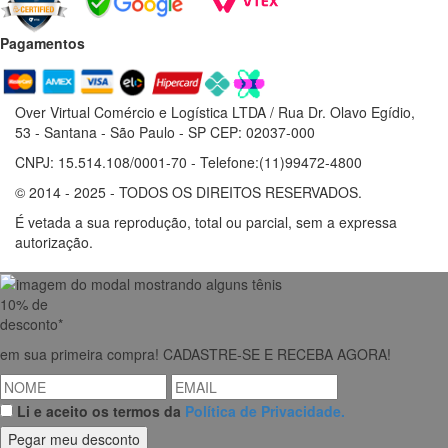
Pagamentos
Over Virtual Comércio e Logística LTDA / Rua Dr. Olavo Egídio,
53 - Santana - São Paulo - SP CEP: 02037-000
CNPJ: 15.514.108/0001-70 - Telefone:(11)99472-4800
© 2014 - 2025 - TODOS OS DIREITOS RESERVADOS.
É vetada a sua reprodução, total ou parcial, sem a expressa
autorização.
10% de
desconto*
em sua primeira compra!
CADASTRE-SE E RECEBA AGORA!
Li e aceito os termos da
Política de Privacidade.
Pegar meu desconto