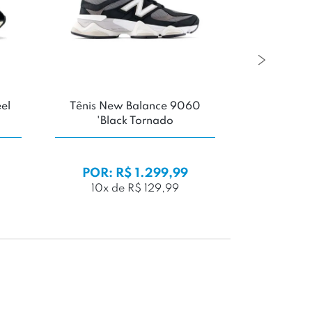
eel
Tênis New Balance 9060
Tênis Van
'Black Tornado
DE
POR: R$ 1.299,99
POR:
10x de R$ 129,99
4x d