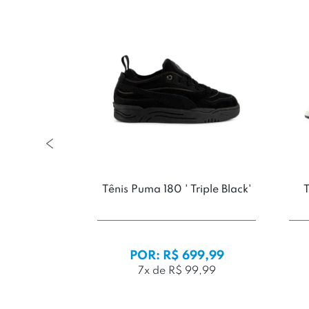
-Kayano 14
Tênis Puma 180 ' Triple Black'
vory'
199,99
POR: R$ 699,99
119,99
7x de R$ 99,99