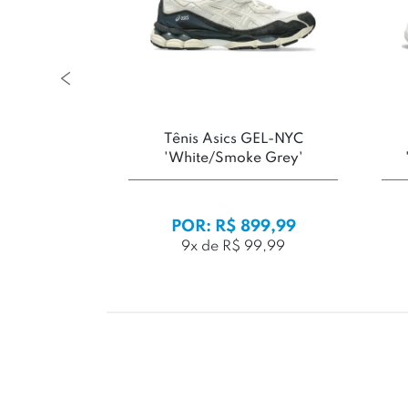
ance 2010
Tênis Asics GEL-NYC
olet Crush'
'White/Smoke Grey'
99,99
99,99
POR: R$ 899,99
99,99
9x de R$ 99,99