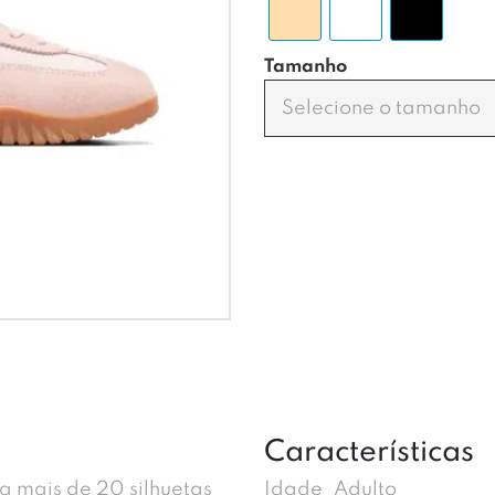
Tamanho
Selecione o tamanho
Características
 mais de 20 silhuetas
Idade
Adulto