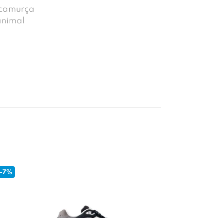
 camurça
animal
-7%