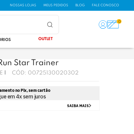
NOSSAS LOJAS
MEUS PEDIDOS
BLOG
FALE CONOSCO
0
OUTLET
ÓRIOS
Run Star Trainer
E
CÓD:
00725130020302