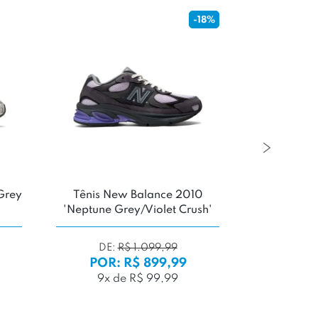
-18%
Grey
Tênis New Balance 2010
Tênis Van
'Neptune Grey/Violet Crush'
DE:
R$ 1.099,99
DE
POR: R$ 899,99
POR:
9x de R$ 99,99
5x d