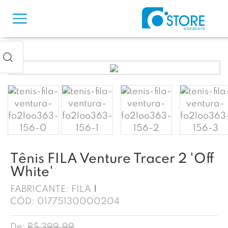
Tênis FILA Venture Tracer 2 'Off
White'
FABRICANTE:
FILA
CÓD:
01775130000204
De:
R$ 399,99