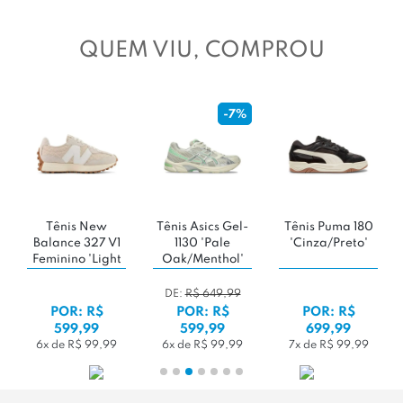
QUEM VIU, COMPROU
-7%
Tênis New
Tênis Asics Gel-
Tênis Puma 180
Balance 327 V1
1130 'Pale
'Cinza/Preto'
Feminino 'Light
Oak/Menthol'
Beige'
DE:
R$ 649,99
POR: R$
POR: R$
POR: R$
599,99
599,99
699,99
6x de R$ 99,99
6x de R$ 99,99
7x de R$ 99,99