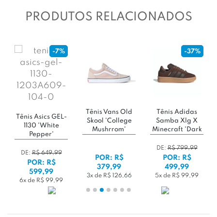
PRODUTOS RELACIONADOS
-7%
-37%
Tênis Vans Old
Tênis Adidas
Tênis Asics GEL-
Skool 'College
Samba Xlg X
1130 'White
Mushrrom'
Minecraft 'Dark
Pepper'
Green / Cloud
White / Gum'
DE:
R$ 799,99
DE:
R$ 649,99
POR: R$
POR: R$
POR: R$
379,99
499,99
599,99
3x de R$ 126,66
5x de R$ 99,99
6x de R$ 99,99