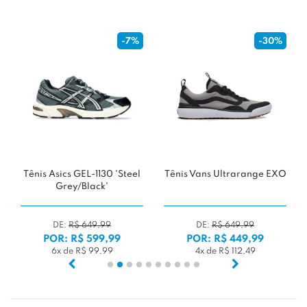
-7%
-30%
Tênis Asics GEL-1130 'Steel
Tênis Vans Ultrarange EXO
T
Grey/Black'
DE:
R$ 649,99
DE:
R$ 649,99
POR: R$ 599,99
POR: R$ 449,99
6x de R$ 99,99
4x de R$ 112,49