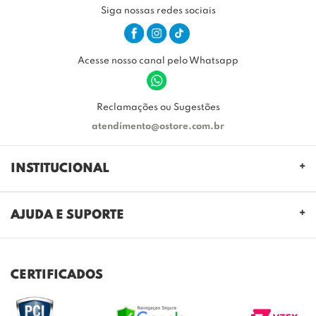
Siga nossas redes sociais
Acesse nosso canal pelo Whatsapp
Reclamações ou Sugestões
atendimento@ostore.com.br
INSTITUCIONAL
QUEM SOMOS
AJUDA E SUPORTE
NOSSAS LOJAS
FALE CONOSCO
POLITICA DE PRIVACIDADE
TROCAS E DEVOLUÇÕES
REGULAMENTO CASHBACK
CERTIFICADOS
ENVIO E ENTREGA