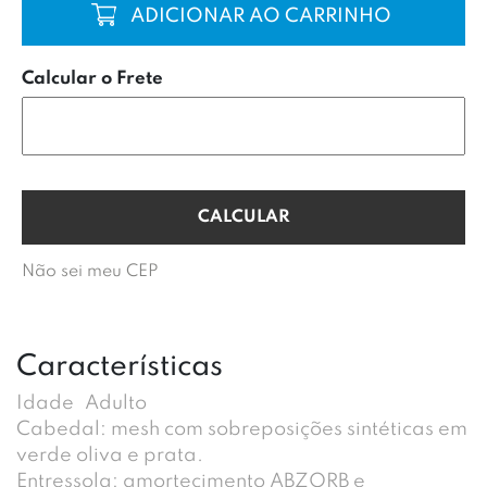
COMPRAR
Calcular o Frete
Não sei meu CEP
Características
Idade
Adulto
Cabedal: mesh com sobreposições sintéticas em
verde oliva e prata.
Entressola: amortecimento ABZORB e