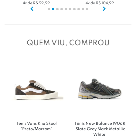
 104,99
5x de R$ 109,99
6x de R$ 99,
QUEM VIU, COMPROU
Tênis Vans Knu Skool
Tênis New Balance 1906R
'Preto/Marrom'
'Slate Grey Black Metallic
White'