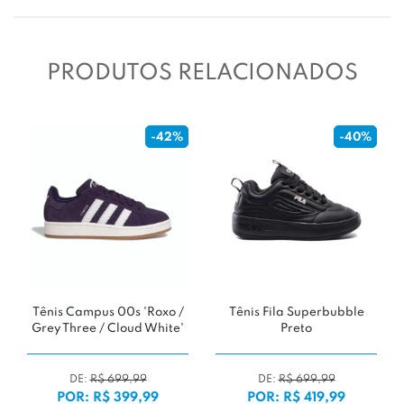
PRODUTOS RELACIONADOS
-40%
uperbubble
Tênis New Balance 471 V1
Tênis Puma Spee
to
'Thunder Brown'
'Whisp of Pink/
699,99
DE:
R$ 699,9
 419,99
POR: R$ 549,99
POR: R$ 599