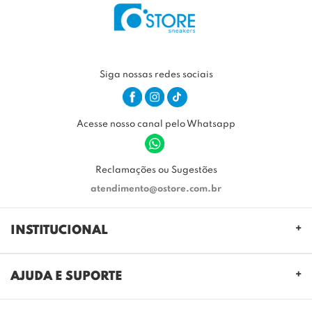
Siga nossas redes sociais
Acesse nosso canal pelo Whatsapp
Reclamações ou Sugestões
atendimento@ostore.com.br
INSTITUCIONAL
QUEM SOMOS
AJUDA E SUPORTE
NOSSAS LOJAS
FALE CONOSCO
POLITICA DE PRIVACIDADE