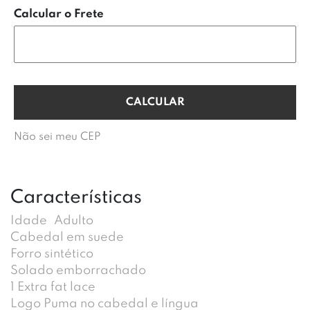
Calcular o Frete
Não sei meu CEP
Características
Idade
Adulto
Cabedal em suede
Forro sintético
Solado emborrachado
1 Extra fat lace
Logo Puma no cabedal e língua