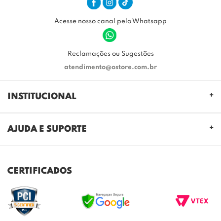
Acesse nosso canal pelo Whatsapp
Reclamações ou Sugestões
atendimento@ostore.com.br
INSTITUCIONAL
QUEM SOMOS
AJUDA E SUPORTE
NOSSAS LOJAS
FALE CONOSCO
POLITICA DE PRIVACIDADE
TROCAS E DEVOLUÇÕES
REGULAMENTO CASHBACK
CERTIFICADOS
ENVIO E ENTREGA
DÚVIDAS FREQUENTES