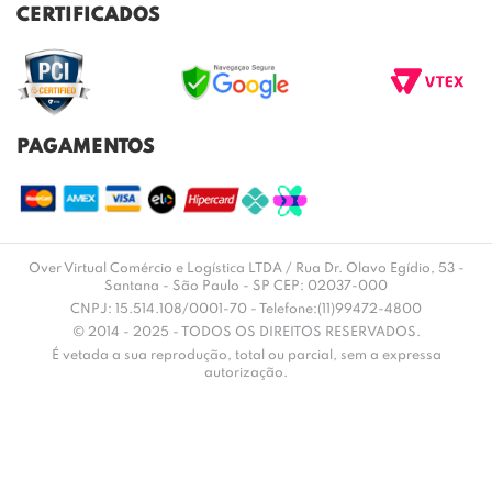
TROCAS E DEVOLUÇÕES
REGULAMENTO CASHBACK
CERTIFICADOS
ENVIO E ENTREGA
DÚVIDAS FREQUENTES
PAGAMENTOS
Over Virtual Comércio e Logística LTDA / Rua Dr. Olavo Egídio, 53 -
Santana - São Paulo - SP CEP: 02037-000
CNPJ: 15.514.108/0001-70 - Telefone:(11)99472-4800
© 2014 - 2025 - TODOS OS DIREITOS RESERVADOS.
É vetada a sua reprodução, total ou parcial, sem a expressa
autorização.