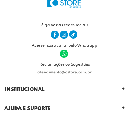
Siga nossas redes sociais
Acesse nosso canal pelo Whatsapp
Reclamações ou Sugestões
atendimento@ostore.com.br
INSTITUCIONAL
QUEM SOMOS
AJUDA E SUPORTE
NOSSAS LOJAS
FALE CONOSCO
POLITICA DE PRIVACIDADE