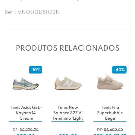
Ref.: VN000D81O3N
PRODUTOS RELACIONADOS
-40%
Tênis New
Tênis Fila
Tênis Adidas
Balance 327 V1
Superbubble
Campus 00s
Feminino 'Light
Bege
'Wonder White'
Beige'
DE:
R$ 699,99