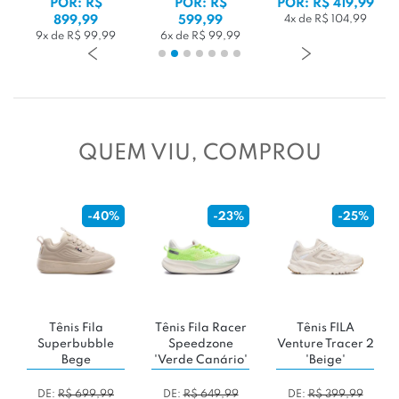
POR: R$
POR: R$ 419,99
POR: R$
599,99
4x de R$ 104,99
699,99
6x de R$ 99,99
7x de R$ 99,99
1
QUEM VIU, COMPROU
-40%
-23%
-25%
Tênis Fila
Tênis Fila Racer
Tênis FILA
Superbubble
Speedzone
Venture Tracer 2
Bege
'Verde Canário'
'Beige'
DE:
R$ 699,99
DE:
R$ 649,99
DE:
R$ 399,99