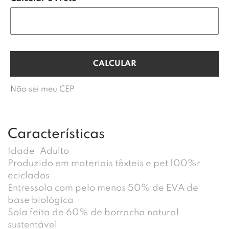
Não sei meu CEP
Características
Idade
Adulto
Produzido em materiais têxteis e pet 100%r
eciclados
Entressola com pelo menos 50% de EVA de
base biológica
Sola feita de 60% de borracha natural
sustentável