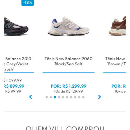
-30%
0
Tênis New Balance 9060
Tênis Vans Ultrarange EXO
'Brown / Tan / Neutrals'
DE:
R$ 649,99
POR: R$ 1.299,99
POR: R$ 449,99
10x de R$ 129,99
4x de R$ 112,49
QUEM VIU, COMPROU