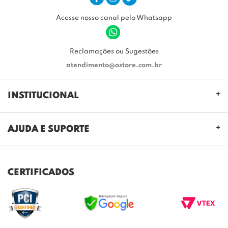
Acesse nosso canal pelo Whatsapp
Reclamações ou Sugestões
atendimento@ostore.com.br
INSTITUCIONAL
QUEM SOMOS
AJUDA E SUPORTE
NOSSAS LOJAS
FALE CONOSCO
POLITICA DE PRIVACIDADE
TROCAS E DEVOLUÇÕES
REGULAMENTO CASHBACK
CERTIFICADOS
ENVIO E ENTREGA
DÚVIDAS FREQUENTES