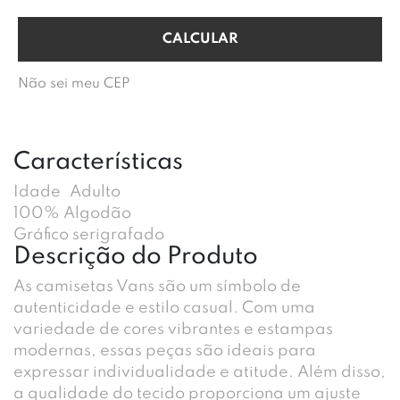
Não sei meu CEP
Características
Idade
Adulto
100% Algodão
Gráfico serigrafado
Descrição do Produto
As camisetas Vans são um símbolo de
autenticidade e estilo casual. Com uma
variedade de cores vibrantes e estampas
modernas, essas peças são ideais para
expressar individualidade e atitude. Além disso,
a qualidade do tecido proporciona um ajuste