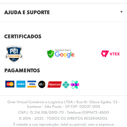
QUEM SOMOS
AJUDA E SUPORTE
NOSSAS LOJAS
FALE CONOSCO
POLITICA DE PRIVACIDADE
TROCAS E DEVOLUÇÕES
REGULAMENTO CASHBACK
CERTIFICADOS
ENVIO E ENTREGA
DÚVIDAS FREQUENTES
PAGAMENTOS
Over Virtual Comércio e Logística LTDA / Rua Dr. Olavo Egídio, 53 -
Santana - São Paulo - SP CEP: 02037-000
CNPJ: 15.514.108/0001-70 - Telefone:(11)99472-4800
© 2014 - 2025 - TODOS OS DIREITOS RESERVADOS.
É vetada a sua reprodução, total ou parcial, sem a expressa