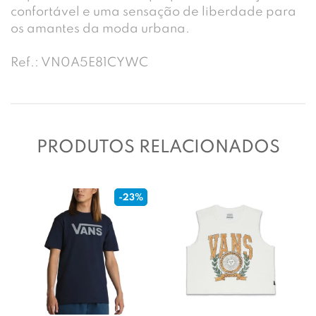
confortável e uma sensação de liberdade para
os amantes da moda urbana.
Ref.: VN0A5E81CYWC
PRODUTOS RELACIONADOS
-23%