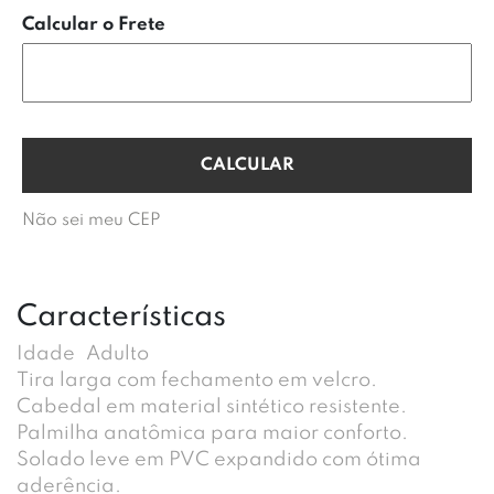
Calcular o Frete
Não sei meu CEP
Características
Idade
Adulto
Tira larga com fechamento em velcro.
Cabedal em material sintético resistente.
Palmilha anatômica para maior conforto.
Solado leve em PVC expandido com ótima
aderência.