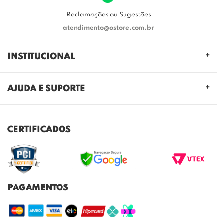
Reclamações ou Sugestões
atendimento@ostore.com.br
INSTITUCIONAL
QUEM SOMOS
AJUDA E SUPORTE
NOSSAS LOJAS
FALE CONOSCO
POLITICA DE PRIVACIDADE
TROCAS E DEVOLUÇÕES
REGULAMENTO CASHBACK
CERTIFICADOS
ENVIO E ENTREGA
DÚVIDAS FREQUENTES
PAGAMENTOS