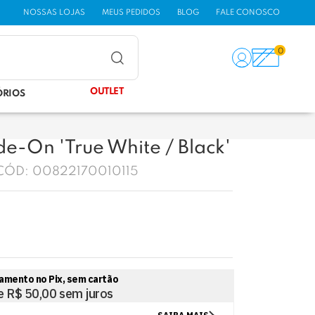
NOSSAS LOJAS
MEUS PEDIDOS
BLOG
FALE CONOSCO
0
OUTLET
ÓRIOS
de-On 'True White / Black'
CÓD:
00822170010115