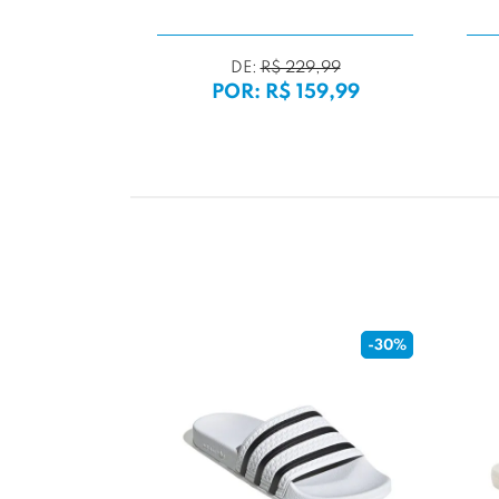
'
DE:
R$ 229,99
29,99
POR: R$ 159,99
09,99
-30%
-30%