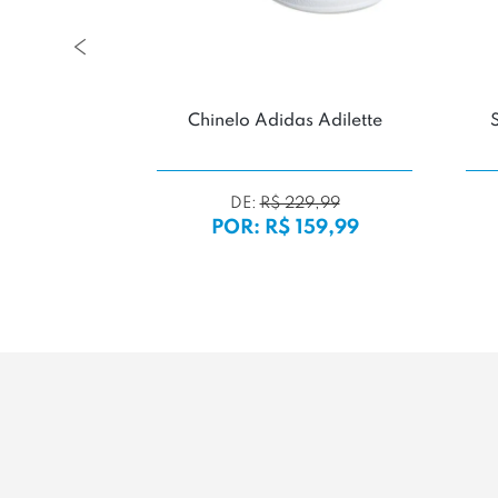
ilette Lite
Chinelo Adidas Adilette
9,99
DE:
R$ 229,99
39,99
POR: R$ 159,99