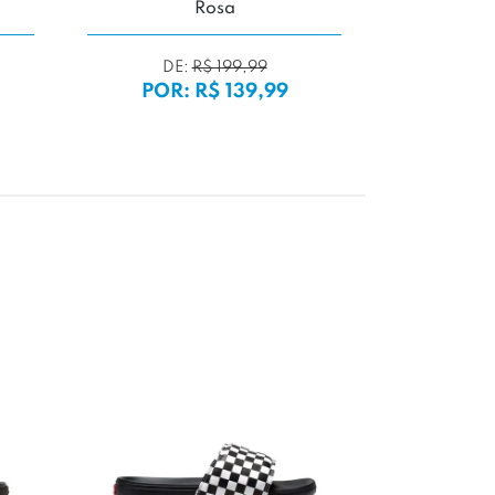
Rosa
Whi
DE:
R$ 199,99
POR: R$ 139,99
POR:
2x d