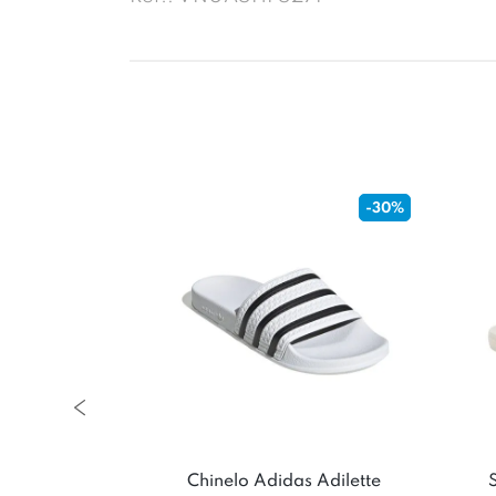
-30%
lide R Lock
Chinelo Adidas Adilette