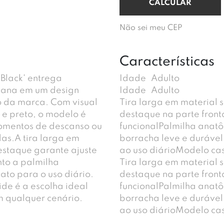
Não sei meu CEP
Características
 Black' entrega
Idade
Adulto
rbana em um design
Idade
Adulto
o da marca. Com visual
Tira larga em material 
o e preto, o modelo é
destaque na parte front
momentos de descanso ou
funcionalPalmilha anat
as.A tira larga em
borracha leve e durávelF
estaque garante ajuste
ao uso diárioModelo casu
nto a palmilha
Tira larga em material 
to para o uso diário.
destaque na parte front
lide é a escolha ideal
funcionalPalmilha anat
m qualquer cenário.
borracha leve e durávelF
ao uso diárioModelo casu