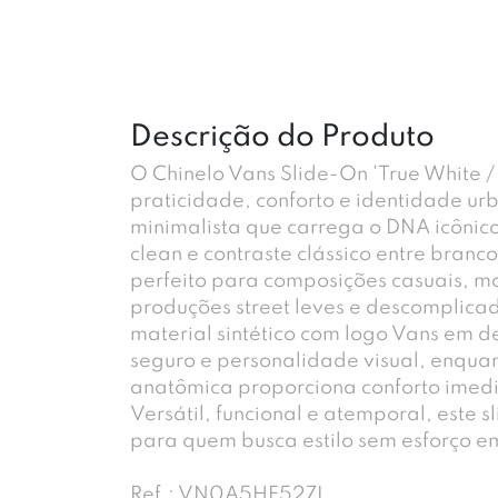
Descrição do Produto
O Chinelo Vans Slide-On 'True White /
praticidade, conforto e identidade u
minimalista que carrega o DNA icônic
clean e contraste clássico entre branc
perfeito para composições casuais, 
produções street leves e descomplicad
material sintético com logo Vans em d
seguro e personalidade visual, enqua
anatômica proporciona conforto imedia
Versátil, funcional e atemporal, este s
para quem busca estilo sem esforço e
Ref.: VN0A5HF527I