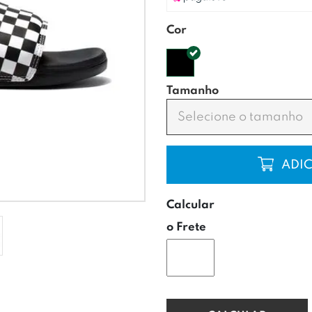
Cor
Tamanho
Selecione o tamanho
COMP
Calcular
o Frete