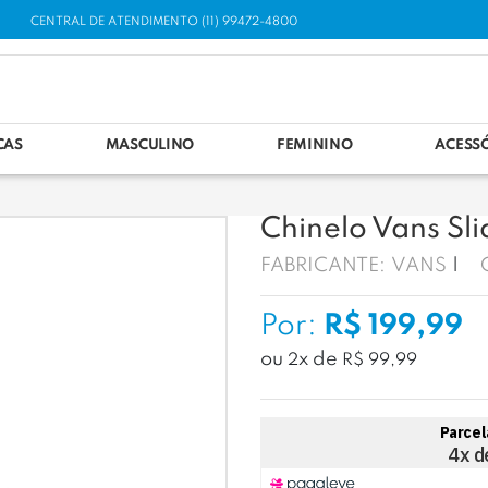
CENTRAL DE ATENDIMENTO (11) 99472-4800
CAS
MASCULINO
FEMININO
ACESS
Chinelo Vans Sli
FABRICANTE:
VANS
Por:
R$ 199,99
ou
x
de
2
R$ 99,99