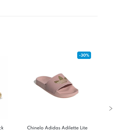
-30%
ck
Chinelo Adidas Adilette Lite
Chinelo Va