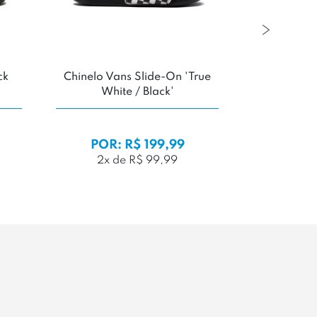
ck
Chinelo Vans Slide-On 'True
Chinelo R
White / Black'
POR: R$ 199,99
POR:
2x de R$ 99,99
3x d