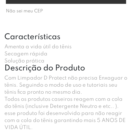
Não sei meu CEP
Características
Amenta a vida útil do tênis
Secagem rápida
Solução prática
Descrição do Produto
Com Limpador D Protect não precisa Enxaguar o
tênis. Seguindo o modo de uso e tutoriais seu
tênis fica pronto no mesmo dia.
Todos os produtos caseiros reagem com a cola
do tênis (inclusive Detergente Neutro e etc.. ).
esse produto foi desenvolvido para não reagir
com a cola do tênis garantindo mais 5 ANOS DE
VIDA ÚTIL.