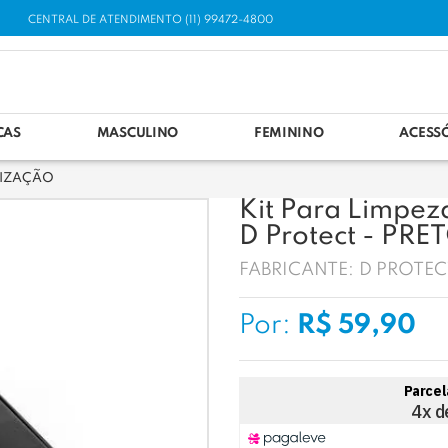
CENTRAL DE ATENDIMENTO (11) 99472-4800
CAS
MASCULINO
FEMININO
ACESS
NIZAÇÃO
Kit Para Limpez
D Protect - PRE
FABRICANTE:
D PROTEC
Por:
R$ 59,90