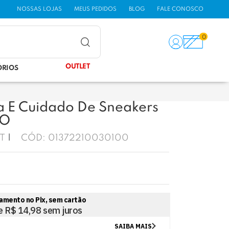
NOSSAS LOJAS
MEUS PEDIDOS
BLOG
FALE CONOSCO
0
OUTLET
ÓRIOS
a E Cuidado De Sneakers
TO
T
CÓD:
01372210030100