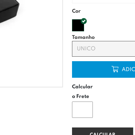
Cor
Tamanho
UNICO
COMP
Calcular
o Frete