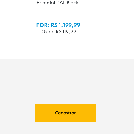
White'
'Collegiate
Whit
DE:
R
POR: R$ 599,99
POR: R
6x de R$ 99,99
4x de
Cadastrar