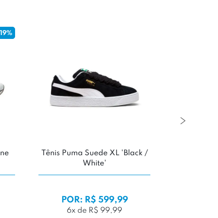
nis New Balance 9060
Tênis ASICS Gel-Kayano 1
'Lone Star Grey'
'White / Navy Light'
POR: R$ 1.299,99
POR: R$ 1.199,99
10x de R$ 129,99
10x de R$ 119,99