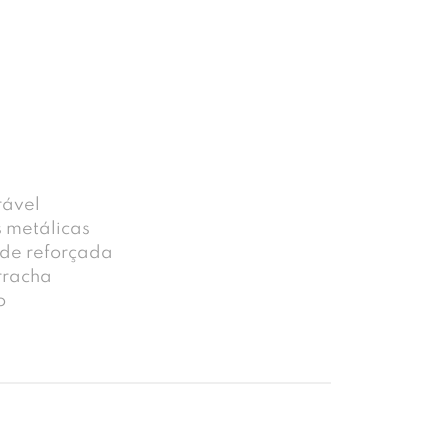
rável
s metálicas
ade reforçada
rracha
o