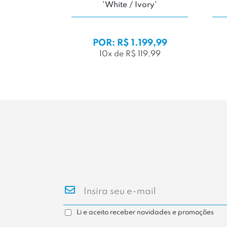
Grey'
/ Cloud White'
DE:
R$ 699,99
9,99
POR: R$ 499,99
,99
5x de R$ 99,99
Li e aceito receber novidades e promoções