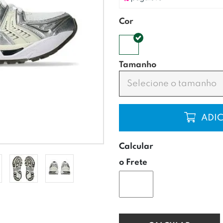
Cor
Tamanho
Selecione o tamanho
COMP
Calcular
o Frete