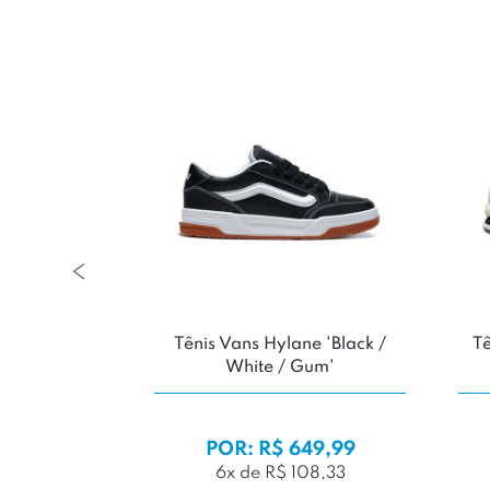
Tênis Puma Suede XL 'Black /
Tênis Asics Gel C
White'
'Cream/Clay 
DE:
R$ 899,
POR: R$ 599,99
POR: R$ 79
6x de R$ 99,99
8x de R$ 99