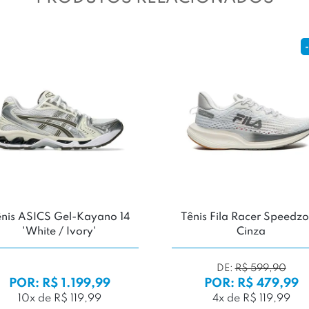
-11%
umulus 16
Tênis New Balance 2002R
Tê
Grey'
Protection Pack 'Cortado
Raincloud'
99
9,99
POR: R$ 999,99
,99
10x de R$ 99,99