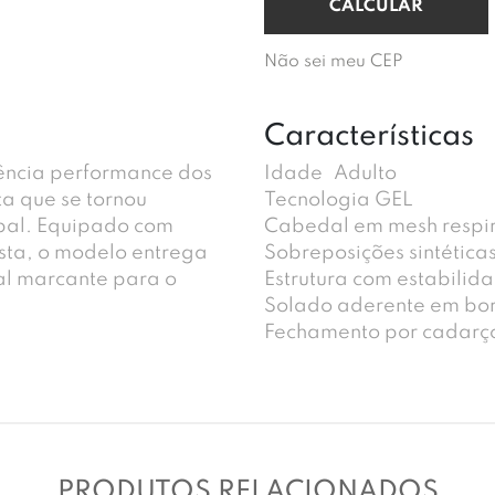
Não sei meu CEP
Características
ência performance dos
Idade
Adulto
a que se tornou
Tecnologia GEL
obal. Equipado com
Cabedal em mesh respi
ista, o modelo entrega
Sobreposições sintética
al marcante para o
Estrutura com estabilid
Solado aderente em bo
Fechamento por cadarç
PRODUTOS RELACIONADOS