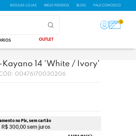
NOSSAS LOJAS
MEUS PEDIDOS
BLOG
FALE CONOSCO
0
OUTLET
ÓRIOS
-Kayano 14 'White / Ivory'
CÓD:
00476170030206