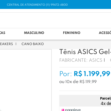
CENTRAL DE ATENDIMENTO (11) 99472-4800
CAS
MASCULINO
FEMININO
ACESS
EAKERS
CANO BAIXO
Tênis ASICS Gel
FABRICANTE:
ASICS
Por:
R$ 1.199,99
ou
x
de
10
R$ 119,99