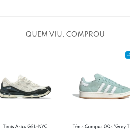
QUEM VIU, COMPROU
-1
nis New Balance 1906R
Tênis Asics Gel Kayano 12.