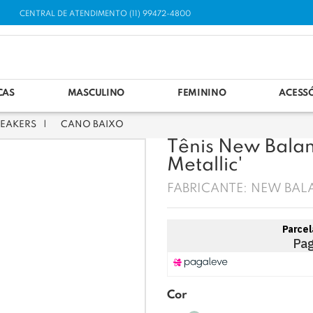
CENTRAL DE ATENDIMENTO (11) 99472-4800
CAS
MASCULINO
FEMININO
ACESS
EAKERS
CANO BAIXO
Tênis New Balan
Metallic'
FABRICANTE:
NEW BAL
Cor