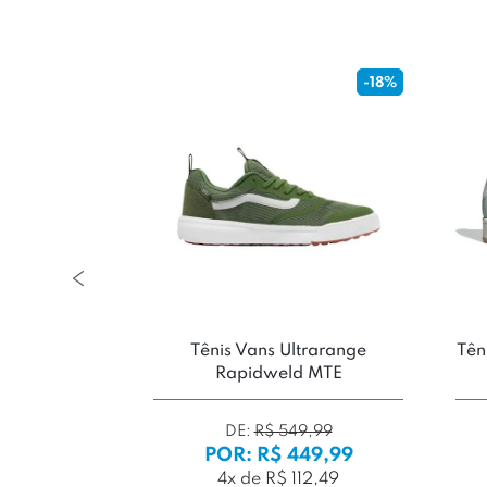
-18%
ce FuelCell
Tênis Vans Ultrarange
Tên
d Arid Stone
Rapidweld MTE
nd'
DE:
R$ 549,99
099,99
POR: R$ 449,99
109,99
4x de R$ 112,49