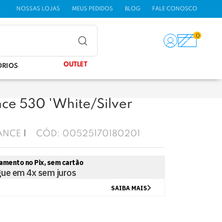
NOSSAS LOJAS
MEUS PEDIDOS
BLOG
FALE CONOSCO
0
OUTLET
ÓRIOS
ce 530 'White/Silver
ANCE
CÓD:
00525170180201