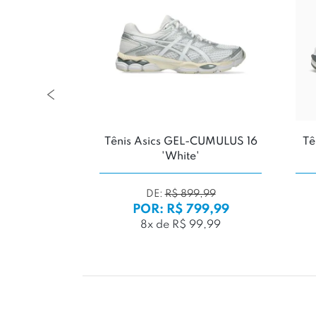
nce 1906R
Tênis Asics GEL-CUMULUS 16
Tê
l Black'
'White'
DE:
R$ 899,99
199,99
POR: R$ 799,99
119,99
8x de R$ 99,99