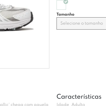
Tamanho
Selecione o tamanho
Características
allic' chega com aquela
Idade
Adulto