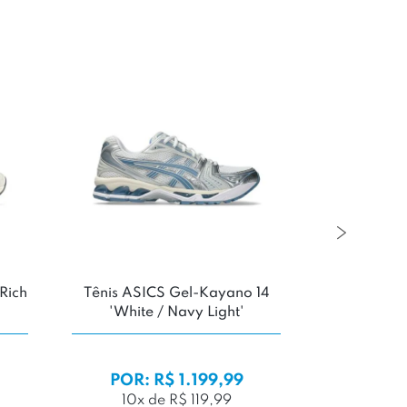
Rich
Tênis ASICS Gel-Kayano 14
Tênis Van
'White / Navy Light'
2.0 '
POR: R$ 1.199,99
POR:
10x de R$ 119,99
9x d