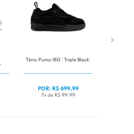
Tênis Puma 180 ' Triple Black'
Tênis New 
'
Salt /
POR: R$ 699,99
POR: 
7x de R$ 99,99
10x 