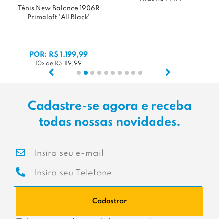
06R
Tênis New Balance 9060
'Rich Oak / Angora'
POR: R$ 1.299,90
10x de R$ 129,99
Cadastre-se agora e receba
todas nossas novidades.
Cadastrar