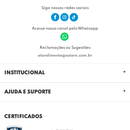
Siga nossas redes sociais
Acesse nosso canal pelo Whatsapp
Reclamações ou Sugestões
atendimento@ostore.com.br
INSTITUCIONAL
QUEM SOMOS
AJUDA E SUPORTE
NOSSAS LOJAS
FALE CONOSCO
POLITICA DE PRIVACIDADE
TROCAS E DEVOLUÇÕES
REGULAMENTO CASHBACK
CERTIFICADOS
ENVIO E ENTREGA