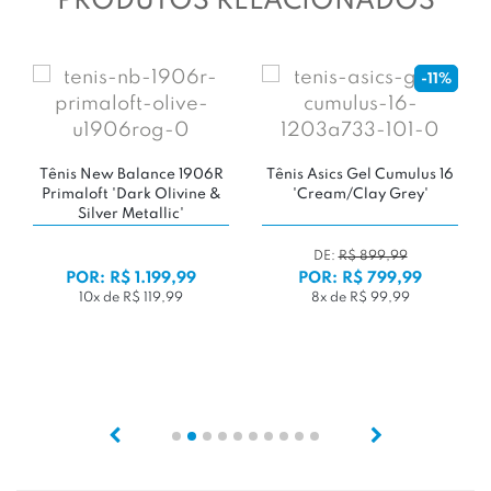
PRODUTOS RELACIONADOS
-11%
l Cumulus 16
ay Grey'
899,99
 799,99
Tênis Puma RS-25
Tênis Vans UltraR
 99,99
'White/Cool Light Gray'
White
DE:
R$ 649,9
POR: R$ 749,99
POR: R$ 499
7x de R$ 107,14
5x de R$ 99,