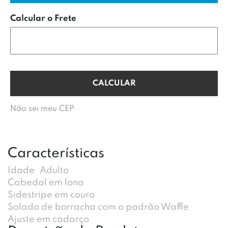
Calcular o Frete
Não sei meu CEP
Características
Idade
Adulto
Cabedal em lona
Sidestripe em couro
Solado de borracha com o padrão Waffle
Ajuste em cadarço