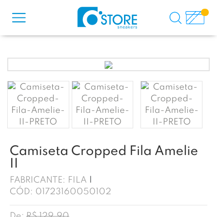
Camiseta Cropped Fila Amelie
II
FABRICANTE:
FILA
CÓD:
01723160050102
De:
R$ 129,90