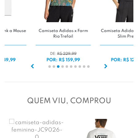
m
Camiseta Adidas Essential
Camiseta Vans Death Grip
Slim Preto
POR: R$ 129,99
POR: R$ 149,99
QUEM VIU, COMPROU