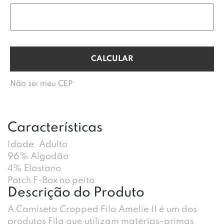
Não sei meu CEP
Características
Idade
Adulto
96% Algodão
4% Elastano
Patch F-Box no peito
Descrição do Produto
A Camiseta Cropped Fila Amelie II é um dos
produtos Fila que utilizam matérias-primas