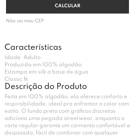
Não sei meu CEP
Características
Idade
Adulto
Produzida em 100% algodão
Estampa em silk a base de água
Classic fit
Descrição do Produto
Feita em 100% algodão, ela oferece conforto e
respirabilidade, ideal pra enfrentar o calor com
estilo. O fundo preto com gráficos discretos
adiciona uma pegada streetwear, enquanto o
corte regular garante um caimento confortável e
despojado, fácil de combinar com qualquer