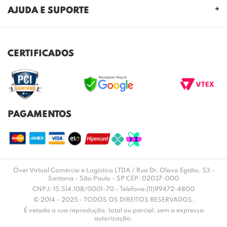
QUEM SOMOS
AJUDA E SUPORTE
NOSSAS LOJAS
FALE CONOSCO
POLITICA DE PRIVACIDADE
TROCAS E DEVOLUÇÕES
REGULAMENTO CASHBACK
CERTIFICADOS
ENVIO E ENTREGA
DÚVIDAS FREQUENTES
PAGAMENTOS
Over Virtual Comércio e Logística LTDA / Rua Dr. Olavo Egídio, 53 -
Santana - São Paulo - SP CEP: 02037-000
CNPJ: 15.514.108/0001-70 - Telefone:(11)99472-4800
© 2014 - 2025 - TODOS OS DIREITOS RESERVADOS.
É vetada a sua reprodução, total ou parcial, sem a expressa
autorização.