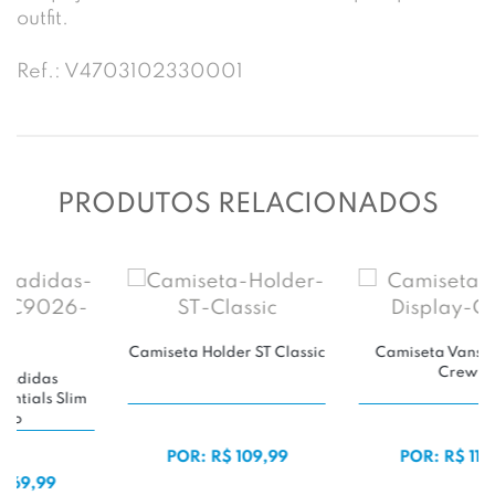
outfit.
Ref.: V4703102330001
PRODUTOS RELACIONADOS
assic
Camiseta Vans Display
Crew
POR: R$ 119,99