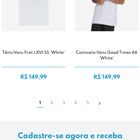
Tênis Vans Frat LXVI SS 'White'
Camiseta Vans Good Times 66
'White'
R$ 149,99
R$ 149,99
1
2
3
4
5
Cadastre-se agora e receba