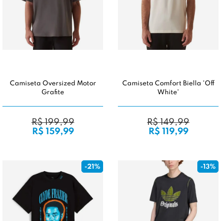
Camiseta Oversized Motor
Camiseta Comfort Biella 'Off
Grafite
White'
R$ 199,99
R$ 149,99
R$ 159,99
R$ 119,99
-21%
-13%