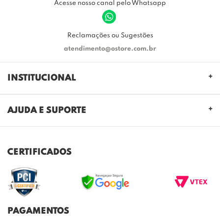
Acesse nosso canal pelo Whatsapp
Reclamações ou Sugestões
atendimento@ostore.com.br
INSTITUCIONAL
QUEM SOMOS
AJUDA E SUPORTE
NOSSAS LOJAS
FALE CONOSCO
POLITICA DE PRIVACIDADE
TROCAS E DEVOLUÇÕES
REGULAMENTO CASHBACK
CERTIFICADOS
ENVIO E ENTREGA
DÚVIDAS FREQUENTES
PAGAMENTOS