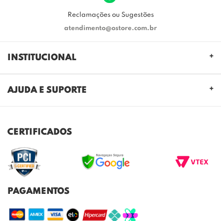
Reclamações ou Sugestões
atendimento@ostore.com.br
INSTITUCIONAL
QUEM SOMOS
AJUDA E SUPORTE
NOSSAS LOJAS
FALE CONOSCO
POLITICA DE PRIVACIDADE
TROCAS E DEVOLUÇÕES
REGULAMENTO CASHBACK
CERTIFICADOS
ENVIO E ENTREGA
DÚVIDAS FREQUENTES
PAGAMENTOS