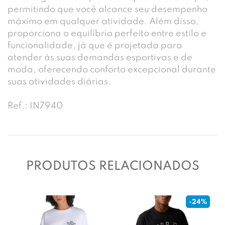
permitindo que você alcance seu desempenho
máximo em qualquer atividade. Além disso,
proporciona o equilíbrio perfeito entre estilo e
funcionalidade, já que é projetada para
atender às suas demandas esportivas e de
moda, oferecendo conforto excepcional durante
suas atividades diárias.
Ref.: IN7940
PRODUTOS RELACIONADOS
-24%