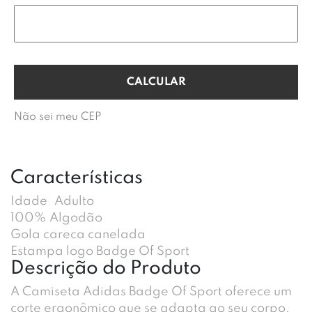
Não sei meu CEP
Características
Idade
Adulto
100% Algodão
Gola careca canelada
Estampa logo Badge Of Sport
Descrição do Produto
A Camiseta Adidas Badge Of Sport oferece um
corte ergonômico que se adapta ao seu corpo,