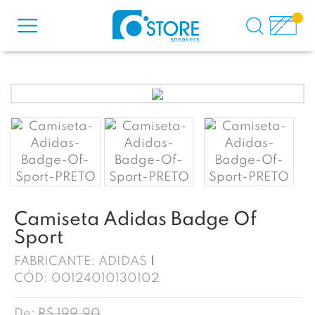
Camiseta Adidas Badge Of
Sport
FABRICANTE:
ADIDAS
CÓD:
00124010130102
De:
R$ 199,90