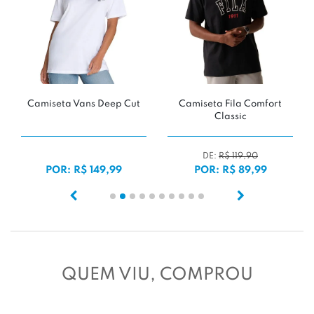
a Vans Deep Cut
Camiseta Fila Comfort
Regata Vans
Classic
'Marsh
DE:
R$ 119,90
: R$ 149,99
POR: R$ 89,99
POR: R$
QUEM VIU, COMPROU