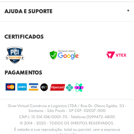
QUEM SOMOS
AJUDA E SUPORTE
NOSSAS LOJAS
FALE CONOSCO
POLITICA DE PRIVACIDADE
TROCAS E DEVOLUÇÕES
REGULAMENTO CASHBACK
CERTIFICADOS
ENVIO E ENTREGA
DÚVIDAS FREQUENTES
PAGAMENTOS
Over Virtual Comércio e Logística LTDA / Rua Dr. Olavo Egídio, 53 -
Santana - São Paulo - SP CEP: 02037-000
CNPJ: 15.514.108/0001-70 - Telefone:(11)99472-4800
© 2014 - 2025 - TODOS OS DIREITOS RESERVADOS.
É vetada a sua reprodução, total ou parcial, sem a expressa