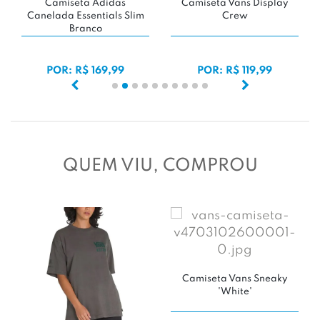
Camiseta Vans Display
Camiseta adidas Essentials
Ca
Crew
Slim Tee 'Off White'
POR: R$ 119,99
POR: R$ 129,99
QUEM VIU, COMPROU
Camiseta Vans Sneaky
'White'