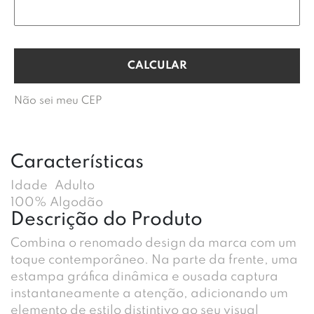
Não sei meu CEP
Características
Idade
Adulto
100% Algodão
Descrição do Produto
Combina o renomado design da marca com um
toque contemporâneo. Na parte da frente, uma
estampa gráfica dinâmica e ousada captura
instantaneamente a atenção, adicionando um
elemento de estilo distintivo ao seu visual